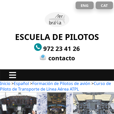
ENG
CAT
ESCUELA DE PILOTOS
972 23 41 26
contacto
Inicio
>
Español
>
Formación de Pilotos de avión
>
Curso de
Piloto de Transporte de Línea Aérea ATPL