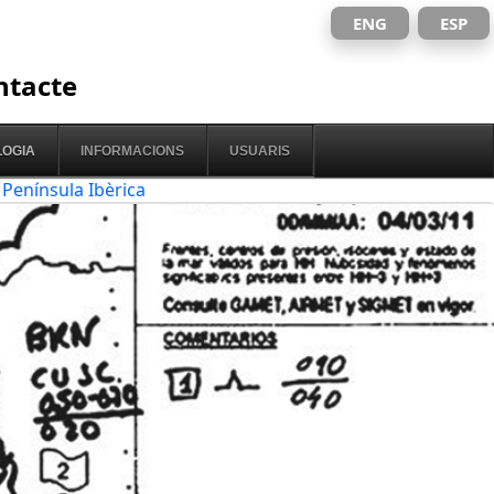
ENG
ESP
ntacte
OGIA
INFORMACIONS
USUARIS
 Península Ibèrica