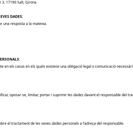
1 3, 17190 Salt, Girona
SEVES DADES:
ar una resposta a la mateixa.
PERSONALS:
e en els casos en els quals existeixi una obligació legal o comunicació necessàr
tificar, oposar-se, limitar, portar i suprimir les dades davant el responsable del tr
sobre el tractament de les seves dades personals a l’adreça del responsable.