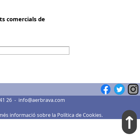
ats comercials de
 41 26
-
info@aerbrava.com
↑
 més informació sobre la Política de Cookies
.