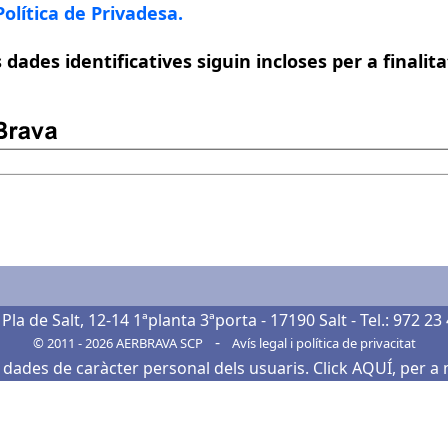
Política de Privadesa.
dades identificatives siguin incloses per a finalit
 Pla de Salt, 12-14 1ªplanta 3ªporta - 17190 Salt
- Tel.:
972 23
-
© 2011 - 2026
AERBRAVA SCP
Avís legal
i
política de privacitat
 dades de caràcter personal dels usuaris.
Click AQUÍ, per a