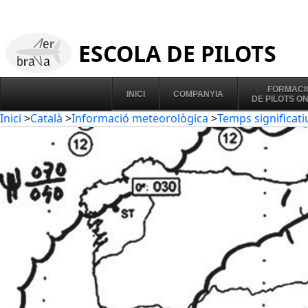
ESCOLA DE PILOTS
FORMACI
INICI
COMPANYIA
DE PILOTS O
Inici
>
Català
>
Informació meteorològica
>
Temps significati