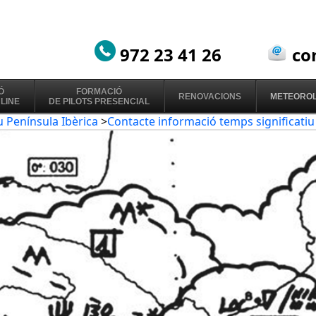
972 23 41 26
co
Ó
FORMACIÓ
RENOVACIONS
METEOROL
NLINE
DE PILOTS PRESENCIAL
u Península Ibèrica
>
Contacte informació temps significatiu