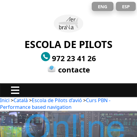
ENG
ESP
ESCOLA DE PILOTS
972 23 41 26
contacte
Inici
>
Català
>
Escola de Pilots d’avió
>
Curs PBN -
Performance based navigation