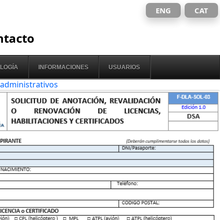
ENG
CAT
ntacto
LOGÍA
INFORMACIONES
USUARIOS
 administrativos