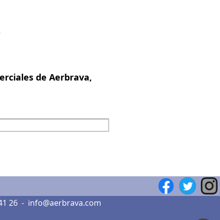
.
erciales de Aerbrava,
41 26
-
info@aerbrava.com