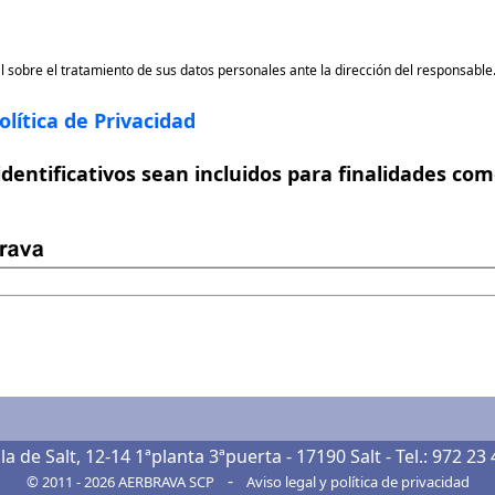
l sobre el tratamiento de sus datos personales ante la dirección del responsable
olítica de Privacidad
dentificativos sean incluidos para finalidades com
Pla de Salt, 12-14 1ªplanta 3ªpuerta - 17190 Salt
- Tel.:
972 23 
-
© 2011 - 2026
AERBRAVA SCP
Aviso legal
y
política de privacidad