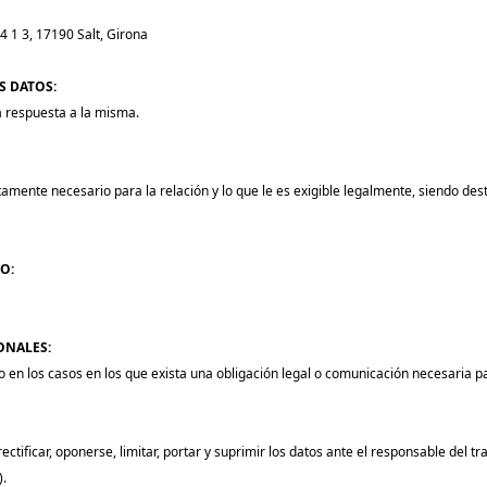
14 1 3, 17190 Salt, Girona
S DATOS:
a respuesta a la misma.
tamente necesario para la relación y lo que le es exigible legalmente, siendo de
O:
ONALES:
o en los casos en los que exista una obligación legal o comunicación necesaria p
ctificar, oponerse, limitar, portar y suprimir los datos ante el responsable del t
).