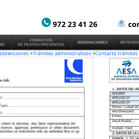
972 23 41 26
co
FORMACIÓN
RENOVACIONES
METEORO
INE
DE PILOTOS PRESENCIAL
 obtenciones
>
Trámites administrativos
>
Contacto trámites