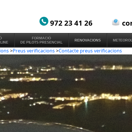
972 23 41 26
co
Ó
FORMACIÓ
RENOVACIONS
METEOROL
NLINE
DE PILOTS PRESENCIAL
ions
>
Preus verificacions
>
Contacte preus verificacions