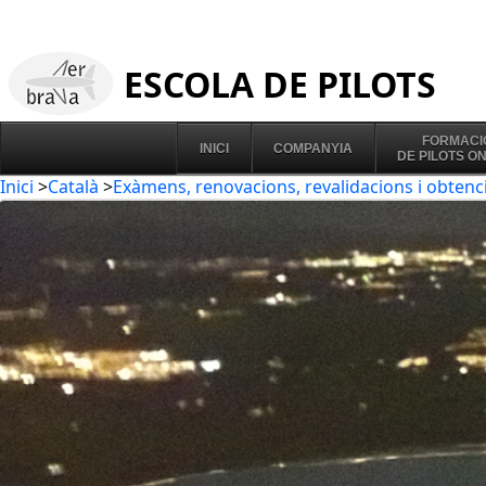
ESCOLA DE PILOTS
FORMACI
INICI
COMPANYIA
DE PILOTS O
Inici
>
Català
>
Exàmens, renovacions, revalidacions i obtenc