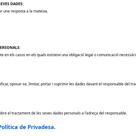
SEVES DADES:
ar una resposta a la mateixa.
PERSONALS:
e en els casos en els quals existeixi una obligació legal o comunicació necessàr
tificar, oposar-se, limitar, portar i suprimir les dades davant el responsable del tr
sobre el tractament de les seves dades personals a l’adreça del responsable.
Política de Privadesa.