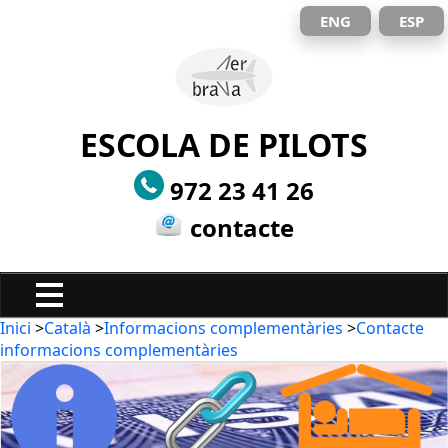
ENG
ESP
ESCOLA DE PILOTS
972 23 41 26
contacte
Inici
>
Català
>
Informacions complementàries
>
Contacte
informacions complementàries