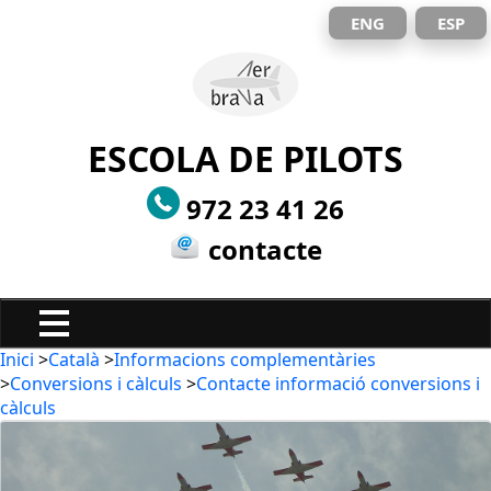
ENG
ESP
ESCOLA DE PILOTS
972 23 41 26
contacte
Inici
>
Català
>
Informacions complementàries
>
Conversions i càlculs
>
Contacte informació conversions i
càlculs