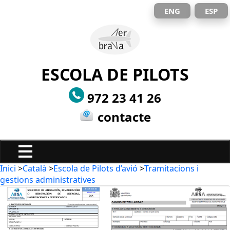
ENG
ESP
ESCOLA DE PILOTS
972 23 41 26
contacte
Inici
>
Català
>
Escola de Pilots d’avió
>
Tramitacions i
gestions administratives